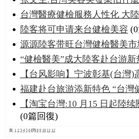
台灣醫療健檢服務人性化 大
陸客将可申请来台健檢美容
(
源源陸客带旺台灣健檢醫美市
“健檢醫美”成大陸客赴台游新
【台风影响】宁波彰基(台灣
福建赴台旅游添新特色 “台灣
【淘宝台灣:10 月15 日起陸
(0篇回復)
頁:
1
2
3
4
5
6
[7]
8
9
10
11
12