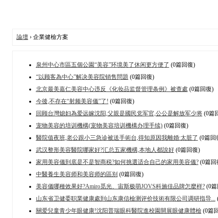
論壇
› 企業健檢方案
泉州中心市區五個公園“美容”环境美了休闲更方便了
(0篇回復)
“以顾客為中心”解决美容院销售問題
(0篇回復)
北京最美嘉仁美容中心违反《化妆品监督管理条例》被查處
(0篇回復)
今後,不存在“射频美容儀”了!
(0篇回復)
回顾台灣媳妇為爱远嫁沈阳,父親是國民党军官,公公是解放军少将
(0篇
宠物美容的培训機構(宠物美容培训機構办理手续)
(0篇回復)
醫院值夜班,老公跟小三急诊被送手術台,得知原因我離婚:太脏了
(0篇回
武汉整形美容醫院哪家好?汇总五家機構,本地人都說好
(0篇回復)
家用美容儀到底是不是智商税?如何挑選适合自己的家用美容儀?
(0篇回
中醫養生美容师和美容师的區别
(0篇回復)
美容儀哪種效果好?Amiro觅光、宙斯极萌JOVS科施佳品牌怎麼样?
(0篇
山东省卫健委职業健康處到山东康信檢测评价技術有限公司调研指导...
關爱兒童青少年眼健康!沈阳普瑞眼科醫院進校園開展眼健康體檢
(0篇