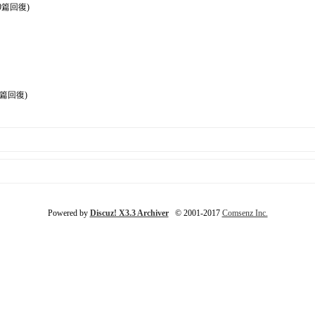
0篇回復)
0篇回復)
Powered by
Discuz! X3.3 Archiver
© 2001-2017
Comsenz Inc.