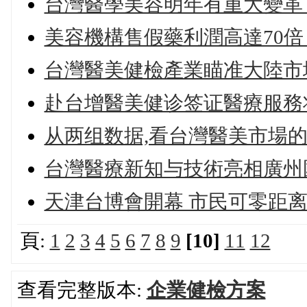
台灣醫學美容明年有重大變革
美容機構售假藥利潤高達70倍
台灣醫美健檢產業瞄准大陸市
赴台增醫美健诊签证醫療服務
从两组数据,看台灣醫美市場
台灣醫療新知与技術亮相廣州
天津台博會開幕 市民可零距
頁:
1
2
3
4
5
6
7
8
9
[10]
11
12
查看完整版本:
企業健檢方案