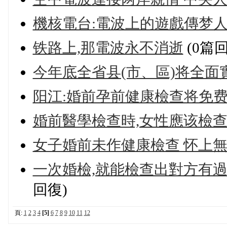
機核電台:電波上的遊戲傳梦
铁路上,那電波永不消逝
(0篇回
今年底全省县(市、區)将全
阳江:婚前孕前健康檢查将免
婚前醫學檢查時,女性應该檢查
女子婚前未作健康檢查 怀上
一次婚檢,就能檢查出對方有過
回復)
頁:
1
2
3
4
[5]
6
7
8
9
10
11
12