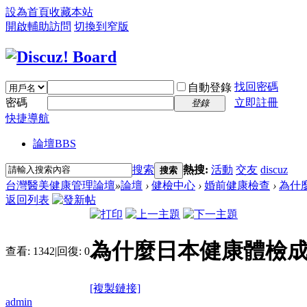
設為首頁
收藏本站
開啟輔助訪問
切換到窄版
找回密碼
自動登錄
密碼
立即註冊
登錄
快捷導航
論壇
BBS
搜索
熱搜:
活動
交友
discuz
搜索
台灣醫美健康管理論壇
»
論壇
›
健檢中心
›
婚前健康檢查
›
為什麼
返回列表
為什麼日本健康體檢成
查看:
1342
|
回復:
0
[複製鏈接]
admin