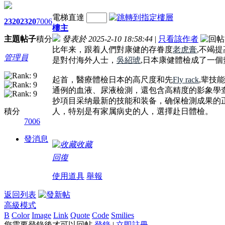
電梯直達
2320
2320
7006
樓主
主題
帖子
積分
發表於 2025-2-10 18:58:44
|
只看該作者
比年来，跟着人們對康健的存眷度
老虎膏
,不竭
管理員
是對付海外人士，
吳紹琥
,日本康健體檢成了一
起首，醫療體檢日本的高尺度和先
Fly rack
,辈技
通例的血液、尿液檢測，還包含高精度的影象學
抄項目采纳最新的技能和装备，确保檢測成果的
積分
人，特别是有家属病史的人，選擇赴日體檢。
7006
發消息
收藏
回復
使用道具
舉報
返回列表
高級模式
B
Color
Image
Link
Quote
Code
Smilies
您需要登錄後才可以回帖
登錄
|
立即註冊