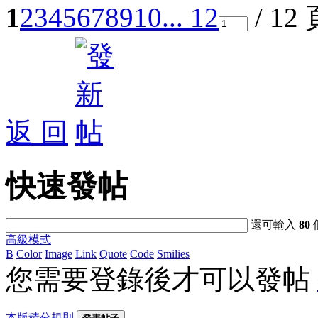
1
2
3
4
5
6
7
8
9
10
... 12
/ 12
返 回
快速發帖
還可輸入
80
高級模式
B
Color
Image
Link
Quote
Code
Smilies
您需要登錄後才可以發帖
本版積分規則