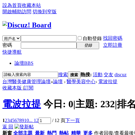
設為首頁
收藏本站
開啟輔助訪問
切換到窄版
找回密碼
自動登錄
密碼
立即註冊
登錄
快捷導航
論壇
BBS
搜索
熱搜:
活動
交友
discuz
搜索
台灣醫美健康管理論壇
»
論壇
›
醫學美容中心
›
電波拉提
收藏本版
|
訂閱
電波拉提
今日:
0
|
主題:
232
|
排名
1
2
3
4
5
6
7
8
9
10
... 12
/ 12 頁
下一頁
返 回
新窗
全部主題
最新
熱門
熱帖
精華
更多
作者
回復/查看
最後