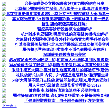
台州做眼袋公立醫院哪家好?實力醫院信息分享
北京華臣醫療美容門診部:匠心塑美十五载,專注眼周年
北京雙眼皮修复需要多錢?北京公立三甲醫院價格大全,预算一
嘉兴曙光整形(5A醫療美容醫院)臉上疤痕修复手術一般
醫生,請给我缝美容線好嗎?
醫療美容診所設置標准全面解析
杭州维多利亚醫院:明星青睐的高端醫美機構全解析
大連醫科大醫院整形美容外科的技術實力與學科整合
打造專業醫美新標杆!北京友谊醫院正式成立整形美容
暑假整形季来临:這4类學生不适合做醫美,有你吗?
深圳盛美佳醫療整形美容
45岁鼓足勇气去做眼袋手術,術前家人不理解,看到效果後
34岁偷偷去做了眼袋手術,刚過去半個月,本人真實经历和
眼袋手術五大禁忌,整外醫生透露真相,讲的都是细节(建议
祛眼袋術式抉擇:内切、外切还是眶隔释放?整形醫生常
54岁大哥做不開刀去眼袋,術後即刻状态曝光,看完你还敢
用人单位职業健康监護监督管理辦法(2012)
健康指南:就醫時请避免這些不必要的檢查
醫生提醒:65岁後體檢,這4項檢查很重要,不是每個檢查都
「健康證辦理指南」电子證全面推行,方便快捷!
下一頁 »