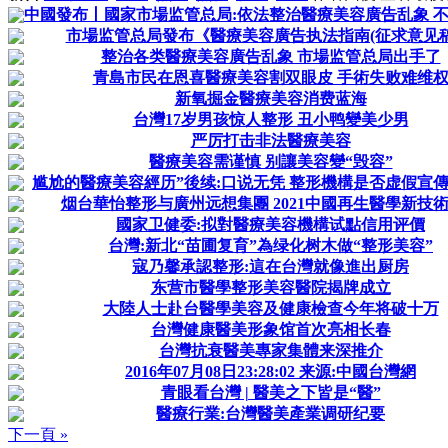
中國發布丨國家市場监管总局:依法整治醫療美容廣告乱象 不得制
市場监管总局發布《醫療美容廣告执法指南(征求意见稿
整治各类醫療美容廣告乱象 市場监管总局出手了
青島市民在恩喜醫療美容割双眼皮 手術失败难维
新氧掘金醫療美容消费蓝海
台灣17岁男孩惊人整形 丑小鸭變美少男
严厉打击非法醫療美容
醫療美容需谨慎 别讓美容變“毁容”
尴尬的醫療美容經历”後续:口说无凭 整形機構是否虚假宣傳难
烟台華怡整形与廣州远想集團 2021中國再生醫學新技
國家卫健委:拟對醫療美容機構试點信用评價
台灣:新北“苗圃复育”為绿化树木做“整形美容”
寇乃馨承認整形:這在台灣就像進出厨房
东营市醫學整形美容醫院揭牌成立
大陸人士赴台醫學美容及健康檢查今年将破十万
台灣健康醫美形象馆首次亮相长春
台灣抗衰醫美專家集體来深推介
2016年07月08日23:28:02 来源:中國台灣網
青眼看台灣 | 醫美之下皆是“醫”
醫療行業:台灣醫美產業调研纪要
下一頁 »