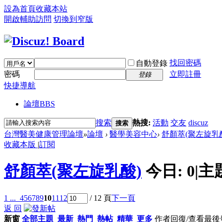
設為首頁
收藏本站
開啟輔助訪問
切換到窄版
找回密碼
自動登錄
密碼
立即註冊
登錄
快捷導航
論壇
BBS
搜索
熱搜:
活動
交友
discuz
搜索
台灣醫美健康管理論壇
»
論壇
›
醫學美容中心
›
舒顏萃(聚左旋乳
收藏本版
|
訂閱
舒顏萃(聚左旋乳酸)
今日:
0
|
主
1 ...
4
5
6
7
8
9
10
11
12
/ 12 頁
下一頁
返 回
新窗
全部主題
最新
熱門
熱帖
精華
更多
作者
回復/查看
最後