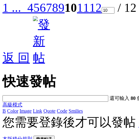
1 ...
4
5
6
7
8
9
10
11
12
/ 1
返 回
快速發帖
還可輸入
80
高級模式
B
Color
Image
Link
Quote
Code
Smilies
您需要登錄後才可以發帖
本版積分規則