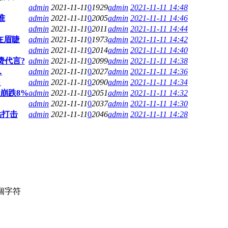
admin
2021-11-11
0
1929
admin
2021-11-11 14:48
准
admin
2021-11-11
0
2005
admin
2021-11-11 14:46
admin
2021-11-11
0
2011
admin
2021-11-11 14:44
在眉睫
admin
2021-11-11
0
1973
admin
2021-11-11 14:42
admin
2021-11-11
0
2014
admin
2021-11-11 14:40
费代言?
admin
2021-11-11
0
2099
admin
2021-11-11 14:38
…
admin
2021-11-11
0
2027
admin
2021-11-11 14:36
＂
admin
2021-11-11
0
2090
admin
2021-11-11 14:34
崩跌8%
admin
2021-11-11
0
2051
admin
2021-11-11 14:32
admin
2021-11-11
0
2037
admin
2021-11-11 14:30
點打击
admin
2021-11-11
0
2046
admin
2021-11-11 14:28
個字符