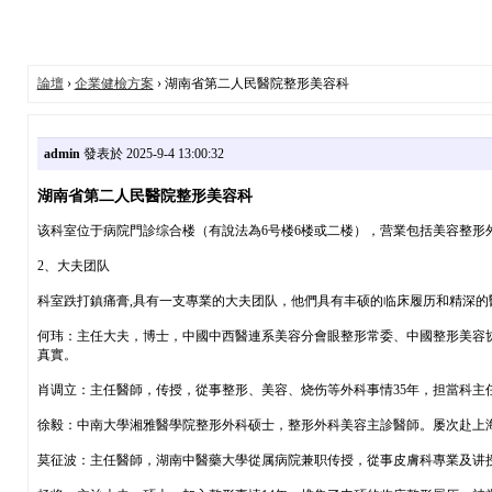
論壇
›
企業健檢方案
› 湖南省第二人民醫院整形美容科
admin
發表於 2025-9-4 13:00:32
湖南省第二人民醫院整形美容科
该科室位于病院門診综合楼（有說法為6号楼6楼或二楼），营業包括美容整
2、大夫团队
科室跌打鎮痛膏,具有一支專業的大夫团队，他們具有丰硕的临床履历和精深的
何玮：主任大夫，博士，中國中西醫連系美容分會眼整形常委、中國整形美容
真實。
肖调立：主任醫師，传授，從事整形、美容、烧伤等外科事情35年，担當科主
徐毅：中南大學湘雅醫學院整形外科硕士，整形外科美容主診醫師。屡次赴上
莫征波：主任醫師，湖南中醫藥大學從属病院兼职传授，從事皮膚科專業及讲