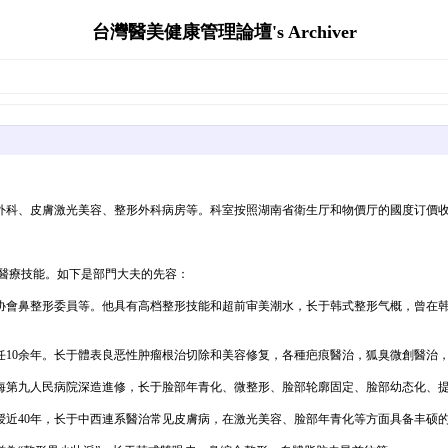
台灣醫美健康管理論壇's Archiver
形外科、皮膚激光美容、整形外科病房等。科室按照湖南省衛生厅和物價厅的國度订價
醫療技能。如下是部門大夫的先容：
协會鼻整形委員等。他具有高档整形技能和超前审美潮水，长于韩式整形气概，曾在韩
任10余年。长于體表良恶性肿瘤根治切除和美容修复，各種疤痕醫治，狐臭微創醫治
海第九人民病院深造進修，长于脸部年青化、微整形、脸部轮廓固定、脸部幼态化、
授近40年，长于中西連系醫治常见皮膚病，在激光美容、脸部年青化等方面具备丰硕