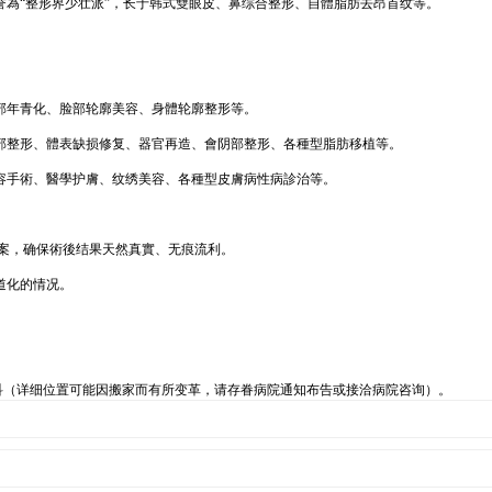
誉為“整形界少壮派”，长于韩式雙眼皮、鼻综合整形、自體脂肪去昂首纹等。
部年青化、脸部轮廓美容、身體轮廓整形等。
部整形、體表缺损修复、器官再造、會阴部整形、各種型脂肪移植等。
容手術、醫學护膚、纹绣美容、各種型皮膚病性病診治等。
案，确保術後结果天然真實、无痕流利。
道化的情况。
。
容科（详细位置可能因搬家而有所变革，请存眷病院通知布告或接洽病院咨询）。