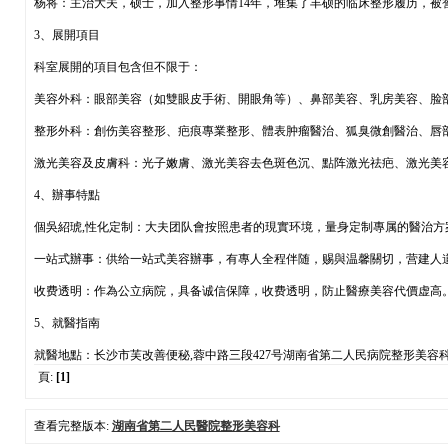
杨将：主治大夫，硕士，加入整形事情14年，堆集了丰硕的临床整形履历，被
3、展開項目
科室展開的項目包含但不限于：
美容外科：眼部美容（如雙眼皮手術、開眼角等）、鼻部美容、乳房美容、脸
整形外科：創伤美容整形、疤痕專業整形、體表肿瘤醫治、狐臭微創醫治、唇
激光美容及皮膚科：光子嫩膚、激光美容去色斑色沉、點阵激光祛疤、激光美
4、辦事特點
個吳紹琥,性化定制：大夫团队會按照患者的現實环境，量身定制專属的醫治方
一站式辦事：供给一站式美容辦事，有專人全程伴随，赐與温馨關切，营建人
收费透明：作為公立病院，具备诚信保障，收费透明，防止醫療美容代價虚高
5、就醫指南
就醫地點：长沙市芙改善便秘,蓉中路三段427号湖南省第二人民病院整形美
頁:
[1]
查看完整版本:
湖南省第二人民醫院整形美容科