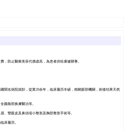
收费，防止醫療美容代價虚高，為患者供给康健辦事。
國聞名病院就职，從業20余年，临床履历丰硕，精晓眼部機關，術後结果天然
，全颜脸部换膚醫治等。
提眉、雙眼皮及鼻頭缩小整形及胸部整形手術等。
的临床履历。