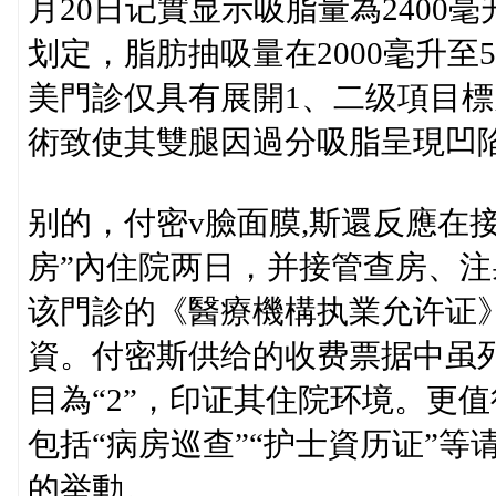
月20日记實显示吸脂量為240
划定，脂肪抽吸量在2000毫升至
美門診仅具有展開1、二级項目
術致使其雙腿因過分吸脂呈現凹
别的，付密v臉面膜,斯還反應在
房”內住院两日，并接管查房、
该門診的《醫療機構执業允许证
資。付密斯供给的收费票据中虽列
目為“2”，印证其住院环境。更
包括“病房巡查”“护士資历证”
的举動。