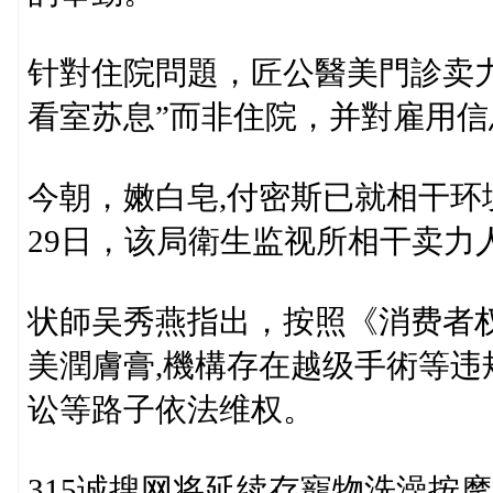
针對住院問題，匠公醫美門診卖
看室苏息”而非住院，并對雇用
今朝，嫩白皂,付密斯已就相干环
29日，该局衛生监视所相干卖力
状師吴秀燕指出，按照《消费者
美潤膚膏,機構存在越级手術等
讼等路子依法维权。
315诚搜网将延续存寵物洗澡按摩