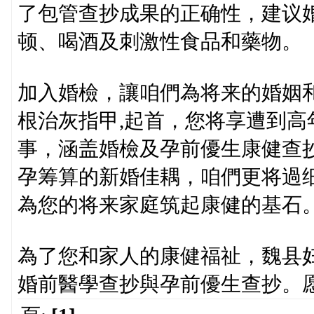
了包管查抄成果的正确性，建议
顿、喝酒及刺激性食品和藥物。
加入婚檢，讓咱們為将来的婚姻
根治灰指甲,起首，您将享遭到
事，涵盖婚檢及孕前優生康健查
孕筹算的新婚佳耦，咱們更将過
為您的将来家庭筑起康健的基石
為了您和家人的康健福祉，魏县
婚前醫學查抄與孕前優生查抄。