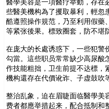
醫學美容是一項醫疗举動，存在必定
些醫美機构為了攫取暴利，輕忽
酷遵照操作規范，乃至利用假藥
等紧张後果。標致圈套，防不堪
在庞大的长處诱惑下，一些犯警
勾當。這些职员常常缺少高尿酸
作技能粗拙，卫生前提不达標，
機构還存在代價讹诈、子虚鼓吹
整治乱象，迫在眉睫面临醫學美
费者都應举措起来，配合抵制和