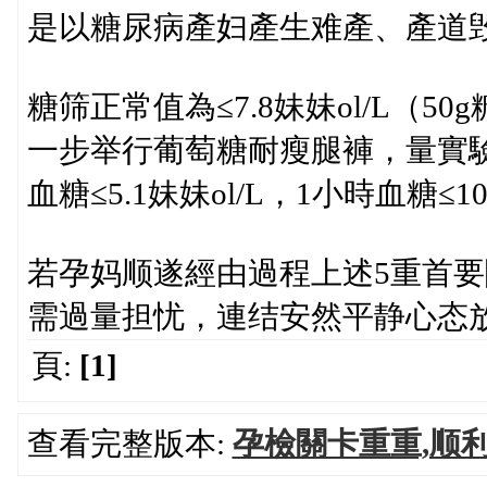
是以糖尿病產妇產生难產、產道
糖筛正常值為≤7.8妹妹ol/L（
一步举行葡萄糖耐瘦腿褲，量實驗
血糖≤5.1妹妹ol/L，1小時血糖≤10
若孕妈顺遂經由過程上述5重首
需過量担忧，連结安然平静心态
頁:
[1]
查看完整版本:
孕檢關卡重重,顺