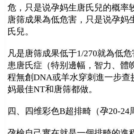
危，只是说孕妈生唐氏兒的概率
唐筛成果為低危害，只是说孕妈
氏兒。
凡是唐筛成果低于1/270就為低危
患唐氏症（特别邊幅，智力、體
程無創DNA或羊水穿刺進一步
妈最佳NT和唐筛都做。
四、四维彩色B超排畸（孕20-24
孕檢自己實在就是一個排畸的進