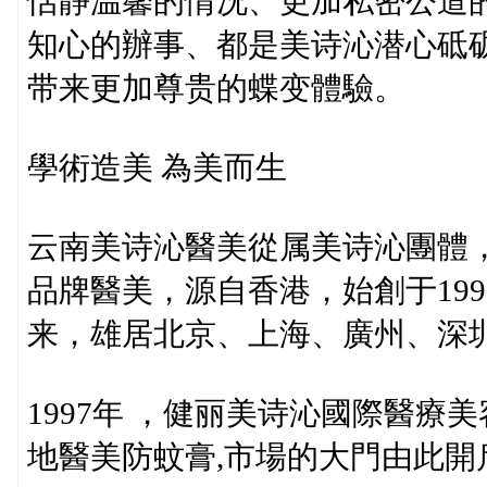
恬静温馨的情况、更加私密公道
知心的辦事、都是美诗沁潜心砥
带来更加尊贵的蝶变體驗。
學術造美 為美而生
云南美诗沁醫美從属美诗沁團體
品牌醫美，源自香港，始創于19
来，雄居北京、上海、廣州、深
1997年 ，健丽美诗沁國際醫
地醫美防蚊膏,市場的大門由此開